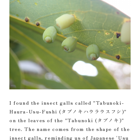
I found the insect galls called "Tabunoki-
Haura-Usu-Fushi (タブノキハウラウスフシ)"
on the leaves of the "Tabunoki (タブノキ)"
tree. The name comes from the shape of the
insect galls, reminding us of Japanese 'Usu