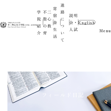
進
寄
学
不二
路
宿
説明
院
聖心
に
舎
会・
English
紹
の教
つ
生
入試
Menu
介
育
い
活
て
フィールド日記
〇お知らせ〇