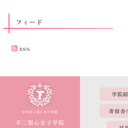
フィード
RSS
学院
寄宿舎
学校法人聖心女子学院
不二聖心女子学院
採