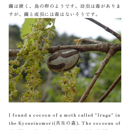
繭は硬く、鳥の卵のようです。幼虫は毒がありま
すが、繭と成虫には毒はないそうです。
I found a cocoon of a moth called "Iraga" in
the Kyoseinomori(共生の森). The cocoons of