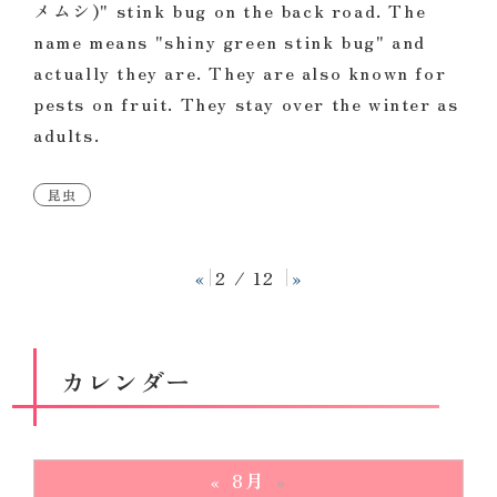
メムシ)" stink bug on the back road. The
name means "shiny green stink bug" and
actually they are. They are also known for
pests on fruit. They stay over the winter as
adults.
昆虫
«
2 / 12
»
カレンダー
8月
«
»