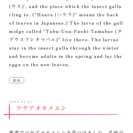
(ウス)', and the place which the insect galls
cling to. ("Haura (ハウラ)" means the back
of leaves in Japanese.) The larva of the gall
midge called "Tabu-Usu-Fushi-Tamabae (タ
ブウスフシタマバエ)" live there. The larvae
stay in the insect galls through the winter
and become adults in the spring and lay the
eggs on the new leaves.
昆虫
2022.01.21
ツヤアオカメムシ
裏道でツヤアオカメムシを見つけました。名前の