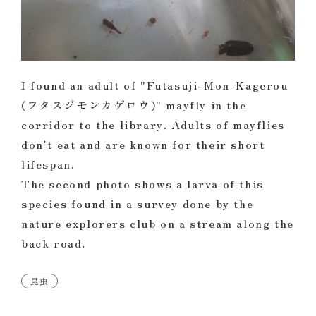
I found an adult of "Futasuji-Mon-Kagerou
(フタスジモンカゲロウ)" mayfly in the
corridor to the library. Adults of mayflies
don't eat and are known for their short
lifespan.
The second photo shows a larva of this
species found in a survey
done by the
nature explorers club
on a stream along the
back road.
昆虫