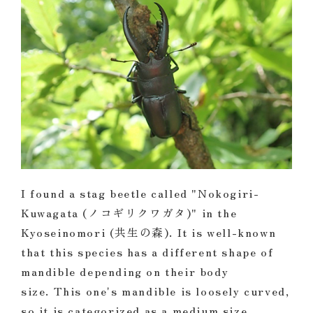
I found a stag beetle called "Nokogiri-
Kuwagata (ノコギリクワガタ)" in the
Kyoseinomori (共生の森). It is well-known
that this species has a different shape of
mandible depending on their body
size. This one's mandible is loosely curved,
so it is categorized as a medium size.