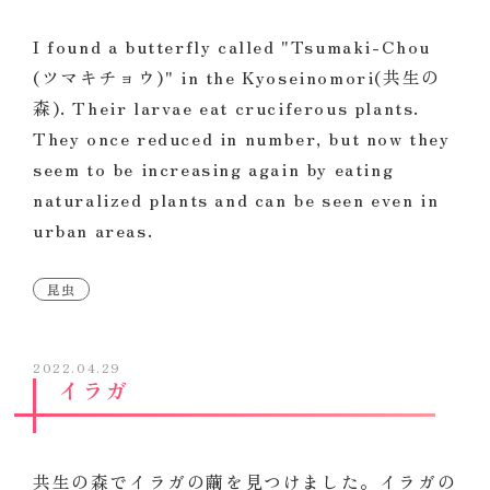
I found a butterfly called "Tsumaki-Chou
(ツマキチョウ)" in the Kyoseinomori(共生の
森). Their larvae eat cruciferous plants.
They once reduced in number, but now they
seem to be increasing again by eating
naturalized plants and can be seen even in
urban areas.
昆虫
2022.04.29
イラガ
共生の森でイラガの繭を見つけました。イラガの