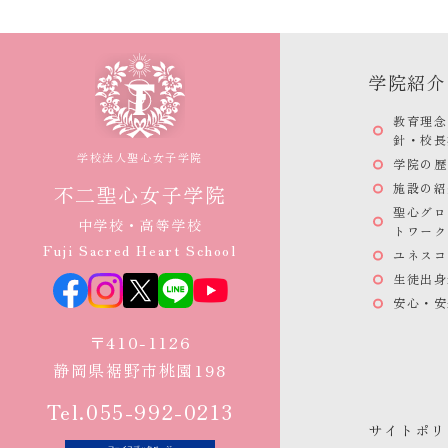
学院紹介
教育理念
針・校長
学校法人聖心女子学院
学院の歴
施設の紹
不二聖心女子学院
聖心グロ
中学校・高等学校
トワーク
Fuji Sacred Heart School
ユネスコ
生徒出身
安心・安
〒410-1126
静岡県裾野市桃園198
Tel.055-992-0213
サイトポリ