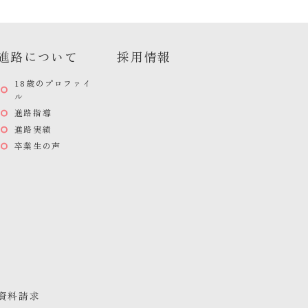
進路について
採用情報
18歳のプロファイ
ル
進路指導
進路実績
卒業生の声
資料請求