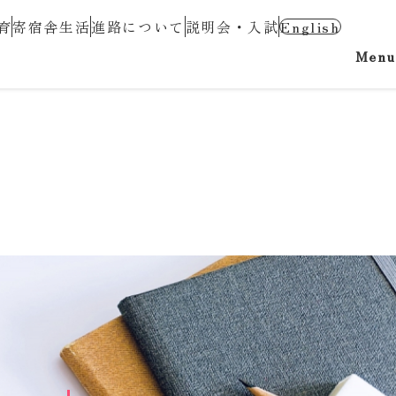
育
寄宿舎生活
進路について
説明会・入試
English
Menu