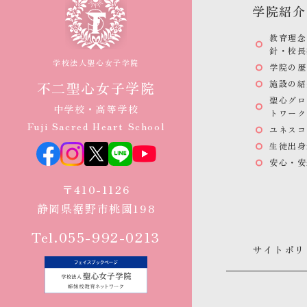
学院紹介
教育理念
針・校長
学校法人聖心女子学院
学院の歴
施設の紹
不二聖心女子学院
聖心グロ
中学校・高等学校
トワーク
Fuji Sacred Heart School
ユネスコ
生徒出身
安心・安
〒410-1126
静岡県裾野市桃園198
Tel.055-992-0213
サイトポリ