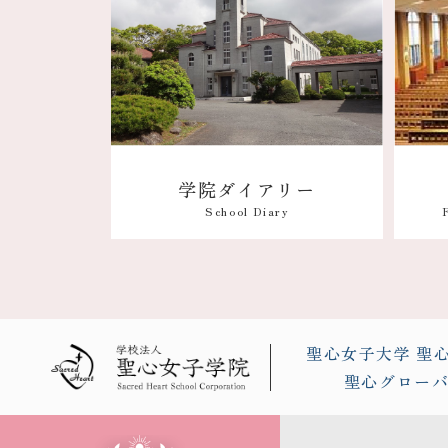
学院ダイアリー
School Diary
聖心女子大学
聖
聖心グロー