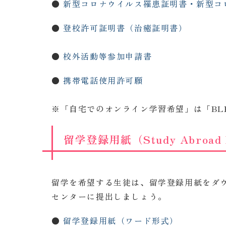
●
新型コロナウイルス
罹患証明書・新型コロ
●
登校許可証明書（治癒証明書）
●
校外活動等参加申請書
●
携帯電話使用許可願
※「自宅でのオンライン学習希望」は「BL
留学登録用紙（Study Abroad R
留学を希望する生徒は、留学登録用紙をダ
センターに提出しましょう。
●
留学登録用紙（ワード形式）