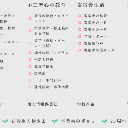
不二聖心の教育
寄宿舎生活
・教育方
教育の特色・カリキ
寄宿舎の施設
挨拶
ュラム
寄宿舎の一日
史・校歌
宗教教育・修道院の
寄宿舎の一年
ある学校
介
学習サポート
留学（長期・ター
ーバルネッ
寄宿生の声
ム・短期）
寄宿舎卒業生の声
海外体験プログラム
スクール
中高大連携
地
産官学協働
全
図書館
一日・年間行事
課外活動・奉仕活動
シー
個人情報保護法
学校評価
在校生の皆さま
卒業生の皆さま
75周年