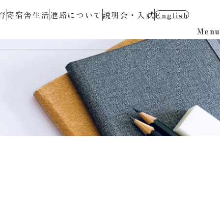
育
寄宿舎生活
進路について
説明会・入試
English
Menu
資料請求