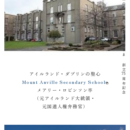
在校生の皆さま
卒業生の皆さま
創立
アイルランド・ダブリンの聖心
75
周年記念
Mount Anville Secondary School
メアリー・ロビンソン卒
（元アイルランド大統領・
元国連人権弁務官）