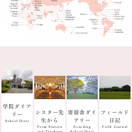
学院ダイア
寄宿舎ダイ
フィールド
シスター先
リー
アリー
日記
生から
School Diary
Boarding
Field Journal
From Sisters
School Diary
and Teachers