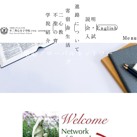
進
寄
学
不二
路
宿
説明
院
聖心
に
舎
会・
English
紹
の教
つ
生
入試
Menu
介
育
い
活
て
聖心グローバルネットワー
ク