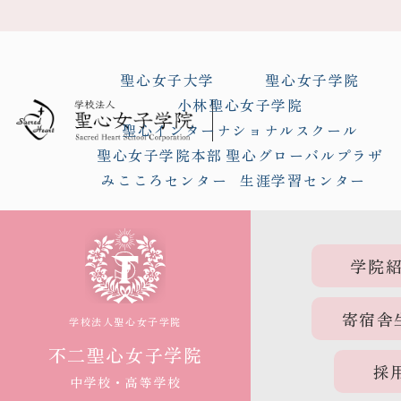
聖心女子大学
聖心女子学院
小林聖心女子学院
聖心インターナショナルスクール
聖心女子学院本部
聖心グローバルプラザ
みこころセンター
生涯学習センター
学院
寄宿舎
学校法人聖心女子学院
不二聖心女子学院
採
中学校・高等学校