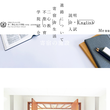
進
寄
学
不二
路
宿
説明
院
聖心
に
舎
会・
English
紹
の教
つ
生
入試
Menu
介
育
い
活
て
寄宿の施設