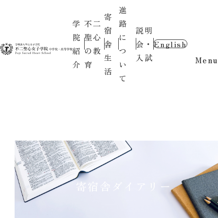
進
寄
学
不二
路
宿
説明
院
聖心
に
舎
会・
English
紹
の教
つ
生
入試
Menu
介
育
い
活
て
寄宿舎ダイアリー
2026.08.10