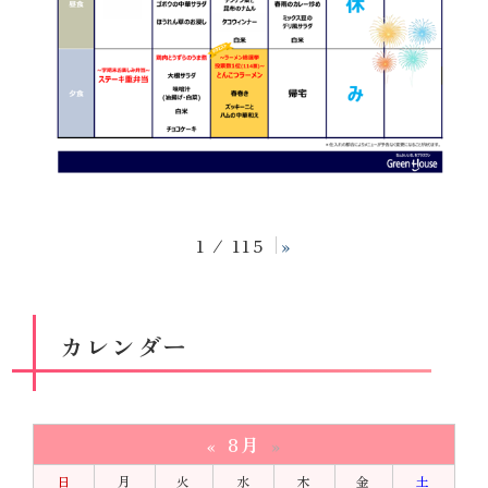
1 / 115
»
カレンダー
8月
«
»
日
月
火
水
木
金
土