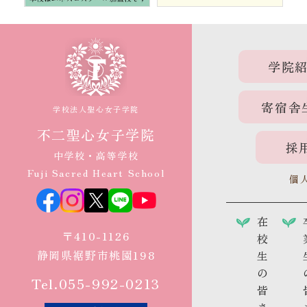
学院
寄宿舎
学校法人聖心女子学院
不二聖心女子学院
採
中学校・高等学校
Fuji Sacred Heart School
個
在
〒410-1126
校
静岡県裾野市桃園198
生
の
Tel.055-992-0213
皆