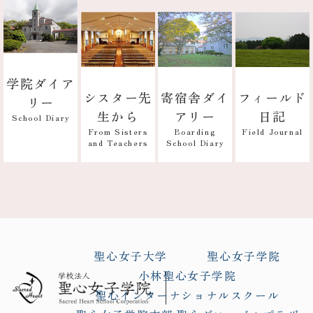
学院ダイア
寄宿舎ダイ
フィールド
シスター先
リー
アリー
日記
生から
School Diary
Boarding
Field Journal
From Sisters
School Diary
and Teachers
聖心女子大学
聖心女子学院
小林聖心女子学院
聖心インターナショナルスクール