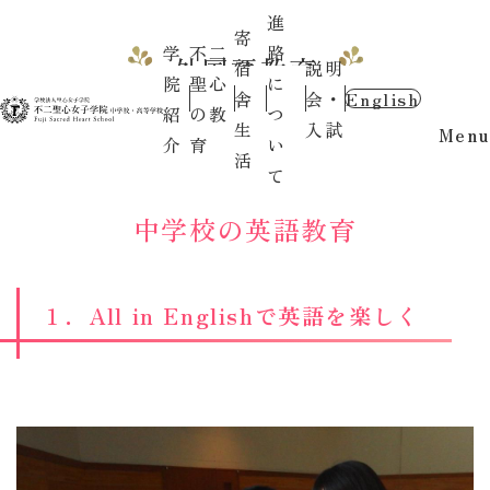
進
寄
学
不二
路
外国語教育
宿
説明
院
聖心
に
舎
会・
English
紹
の教
つ
生
入試
Menu
介
育
い
活
て
中学校の英語教育
１．All in Englishで英語を楽しく