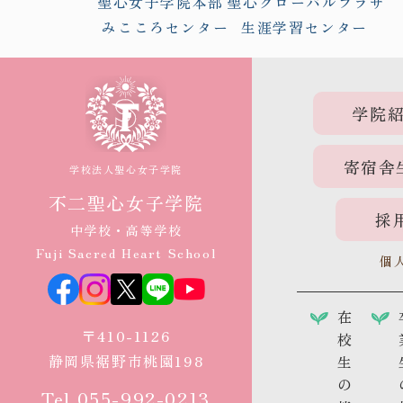
聖心女子学院本部
聖心グローバルプラザ
みこころセンター
生涯学習センター
学院
寄宿舎
学校法人聖心女子学院
不二聖心女子学院
採
中学校・高等学校
Fuji Sacred Heart School
個
在
〒410-1126
校
静岡県裾野市桃園198
生
の
Tel.055-992-0213