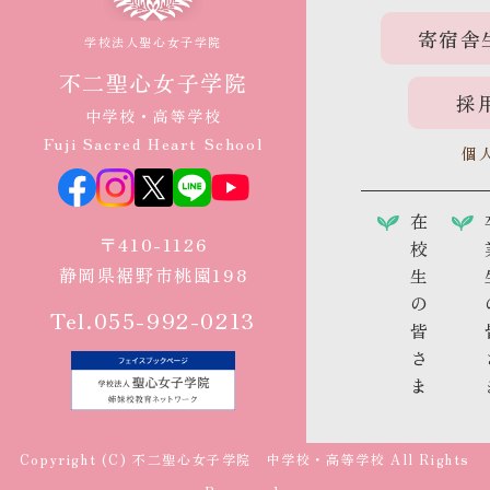
寄宿舎
学校法人聖心女子学院
不二聖心女子学院
採
中学校・高等学校
Fuji Sacred Heart School
個
在
〒410-1126
校
静岡県裾野市桃園198
生
の
Tel.055-992-0213
皆
さ
ま
Copyright (C) 不二聖心女子学院 中学校・高等学校 All Rights