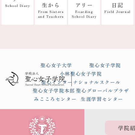
アリー
日記
生から
School Diary
Boarding
Field Journal
From Sisters
School Diary
and Teachers
聖心女子大学
聖心女子学院
小林聖心女子学院
聖心インターナショナルスクール
聖心女子学院本部
聖心グローバルプラザ
みこころセンター
生涯学習センター
学院