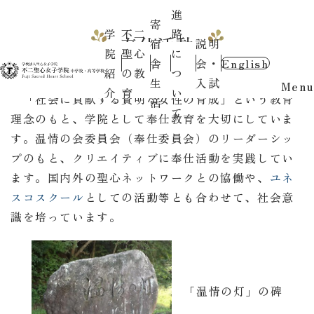
進
寄
学
不二
路
奉仕活動
宿
説明
院
聖心
に
舎
会・
English
紹
の教
つ
生
入試
Menu
介
育
い
「社会に貢献する賢明な女性の育成」という教育
活
て
理念のもと、学院として奉仕教育を大切にしていま
す。温情の会委員会（奉仕委員会）のリーダーシッ
プのもと、クリエイティブに奉仕活動を実践してい
ます。国内外の聖心ネットワークとの協働や、
ユネ
スコスクール
としての活動等とも合わせて、社会意
識を培っています。
「温情の灯」の碑