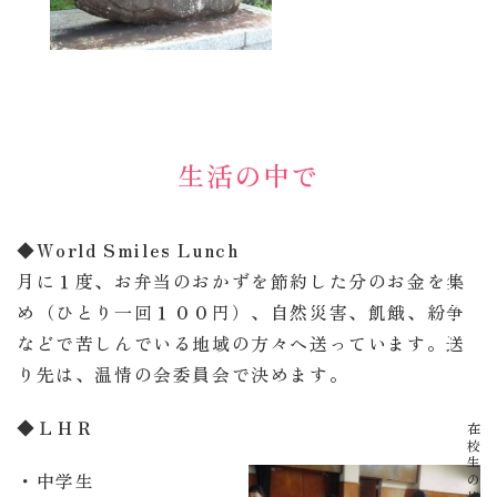
生活の中で
資料請求
◆World Smiles Lunch
月に１度、お弁当のおかずを節約した分のお金を集
め（ひとり一回１００円）、自然災害、飢餓、紛争
イベント
などで苦しんでいる地域の方々へ送っています。送
り先は、温情の会委員会で決めます。
◆
ＬＨＲ
在校生の皆さま
・中学生