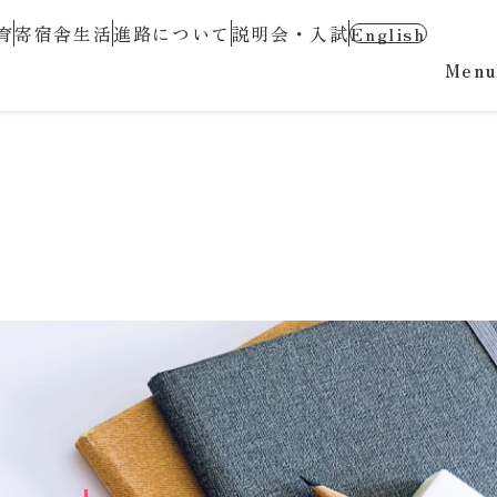
育
寄宿舎生活
進路について
説明会・入試
English
Menu