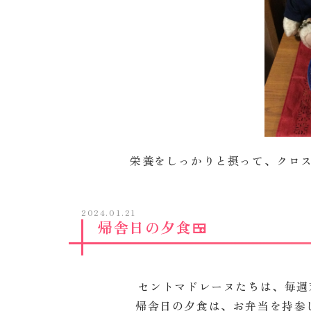
栄養を
しっかりと
摂って、クロ
2024.01.21
帰舎日の夕食🍱
セントマドレーヌたちは、毎週
帰舎日の夕食は、お弁当を持参