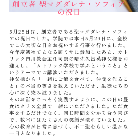
創立者 聖マグダレナ・ソフィア
の祝日
5月25日は、創立者である聖マグダレナ・ソフィ
アの祝日でした。学院では本日5月29日に、全校
でこの大切な日をお祝いする行事を行いました。
今年度初めてとなる御ミサに参加したあと、カト
リック市川教会主任司祭の晴佐久昌英神父様をお
迎えし、「カトリック学校で学ぶということ」と
いうテーマでご講演いただきました。
神父様から「一緒にご飯を食べて、仲間を作るこ
と」の本当の尊さを教えていただき、生徒たちの
心に深く染み渡りました。
そのお話をさっそく実践するように、この日の昼
食はクラス全員で一緒にいただきました。ただ食
事をするだけでなく、同じ時間を分かち合う喜び
で、教室にはたくさんの笑顔が溢れていました。
心の教育が日常に息づく、不二聖心らしい温かな
一日となりました。