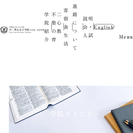
進
寄
学
不二
路
宿
説明
院
聖心
に
舎
会・
English
紹
の教
つ
生
入試
Menu
介
育
い
活
て
学院ダイアリー
2026.05.29