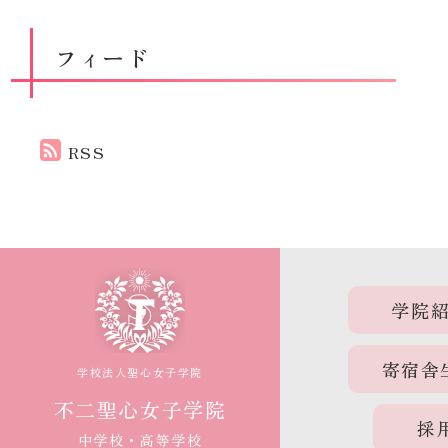
フィード
RSS
学院
寄宿舎
学校法人聖心女子学院
不二聖心女子学院
採
中学校・高等学校