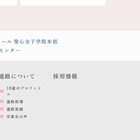
クール
聖心女子学院本部
センター
進路について
採用情報
18歳のプロファイ
ル
進路指導
進路実績
卒業生の声