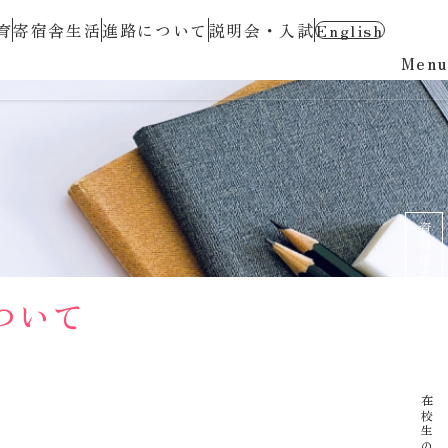
育
寄宿舎生活
進路について
説明会・入試
English
Menu
資料請求
ついて
イベント