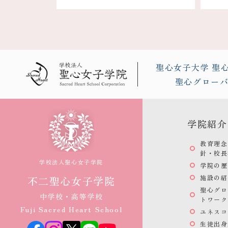
聖心女子大学
聖
聖心グロー
学院紹介
教育理念
針・校長
学校法人聖心女子学院
学院の歴
施設の紹
不二聖心女子学院
聖心グロ
中学校・高等学校
トワーク
Fuji Sacred Heart School
ユネスコ
生徒出身