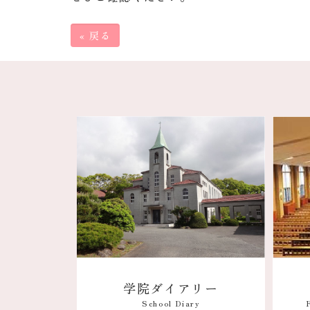
«
戻る
学院ダイアリー
School Diary