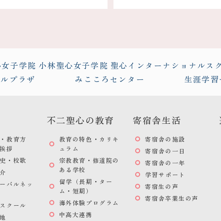
心女子学院
小林聖心女子学院
聖心インターナショナルス
バルプラザ
みこころセンター
生涯学習
不二聖心の教育
寄宿舎生活
・教育方
教育の特色・カリキ
寄宿舎の施設
挨拶
ュラム
寄宿舎の一日
史・校歌
宗教教育・修道院の
寄宿舎の一年
ある学校
介
学習サポート
留学（長期・ター
ーバルネッ
寄宿生の声
ム・短期）
寄宿舎卒業生の声
海外体験プログラム
スクール
中高大連携
地