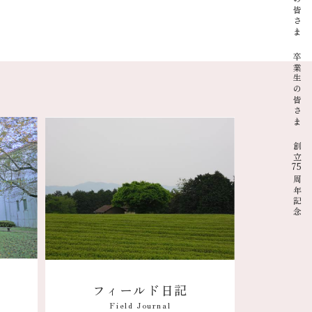
在校生の皆さま
卒業生の皆さま
創立
75
周年記念
フィールド日記
Field Journal