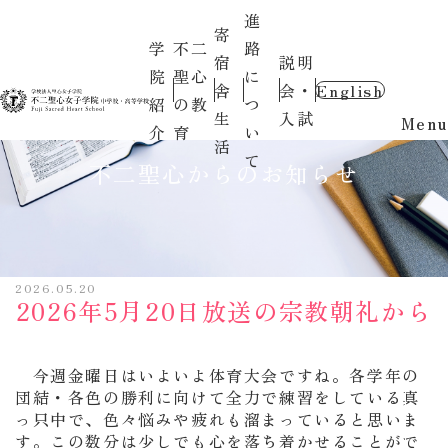
進
寄
学
不二
路
宿
説明
院
聖心
に
舎
会・
English
紹
の教
つ
生
入試
Menu
介
育
い
活
て
不二聖心からのお知らせ
2026.05.20
2026年5月20日放送の宗教朝礼から
今週金曜日はいよいよ体育大会ですね。各学年の
団結・各色の勝利に向けて全力で練習をしている真
資料請求
っ只中で、色々悩みや疲れも溜まっていると思いま
す。この数分は少しでも心を落ち着かせることがで