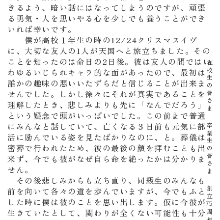
きるよう、暗い話にはなってしまうのですが、頑張
る勇気・人を思いやる心を少しでも養うことができ
イベント
いれば幸いです。
僕が高校１年生の時の12/24クリスマスイヴ
に、大切な友人の1人が天国へと旅立ちました。その
ことを知ったのは命日の2日後。彼は友人の間ではい
在校生の皆さま
わゆるいじられキャラ的な面があったので、最初は
誰かの趣味の悪いいたずらだと信じることが出来ま
せんでした。しかし徐々にそれが真実であることを
理解したとき、悲しみよりも先に「なんでだろう」
という疑念で頭がいっぱいでした。この前まで普通
にみんなと話していて、亡くなる３日前も元気に部
卒業生の皆さま
活に励んでいる姿を見たばかりなのに、と。葬儀は
密葬で行われたため、彼の最後の顔を拝むことも出
来ず、今でも彼がなぜ自ら命を絶ったかは分かりま
せん。
その後悲しみからも立ち直り、同級生のみんなも
創立
前を向いて各々の道を歩んでいますが、今でもふと
した時に僕は彼のことを思い出します。仮に今彼が
75
生きていたとして、関わりが全くない可能性も十分