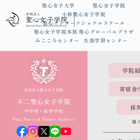
聖心女子大学
聖心女子学院
小林聖心女子学院
聖心インターナショナルスクール
聖心女子学院本部
聖心グローバルプラザ
みこころセンター
生涯学習センター
学院
寄宿舎
学校法人聖心女子学院
不二聖心女子学院
採
中学校・高等学校
Fuji Sacred Heart School
個