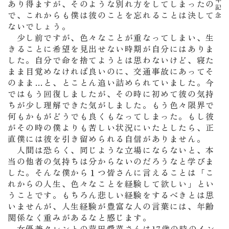
周年記念
あり得ますが、そのような別れ方をしてしまったの
で、これからも僕は彼のことを忘れることは決して
ないでしょう。
少し前ですが、色々なことが重なってしまい、生
きることに希望を見出せない時期が自分にはありま
した。自分で命を捨てようとは思わないけど、寝た
まま目覚めなければ良いのに、交通事故にあってそ
のまま…と、とことん追い詰められていました。今
ではもう回復しましたが、その時に初めて彼の気持
ちが少し理解できた気がしました。もう色々限界で
何もかもがどうでも良くもなってしまった。もし彼
がその時の僕よりも苦しい状況にいたとしたら、正
直僕には彼を引き留められる自信がありません。
人間は恐らく、同じような立場にならないと、本
当の他者の気持ちは分からないのだろうなと学びま
した。そんな僕から１つ皆さんに言えることは「こ
れからの人生、色々なことを経験して欲しい」とい
うことです。もちろん悲しい経験をするべきとは思
いませんが、人生経験が豊富な人の言葉には、年齢
関係なく重みがあるなと感じます。
女優兼タレントの芦田愛菜さんは17歳の時のイン