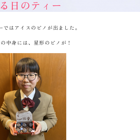
る日のティー
ーではアイスのピノが出ました。
徒の中身には、星形のピノが！