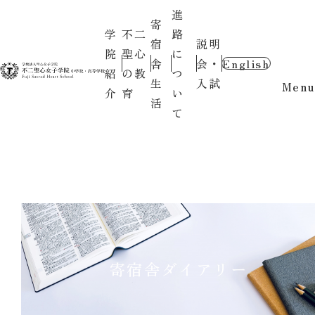
進
寄
学
不二
路
宿
説明
院
聖心
に
舎
会・
English
紹
の教
つ
生
入試
Menu
介
育
い
活
て
寄宿舎ダイアリー
2025.08.26