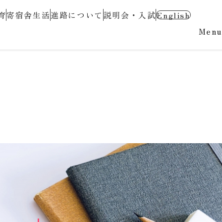
育
寄宿舎生活
進路について
説明会・入試
English
Menu