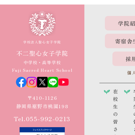
学院
寄宿舎
学校法人聖心女子学院
不二聖心女子学院
採
中学校・高等学校
Fuji Sacred Heart School
個
在
〒410-1126
校
静岡県裾野市桃園198
生
の
Tel.055-992-0213
皆
さ