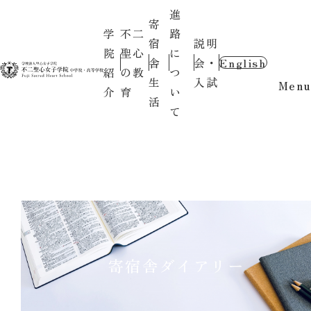
進
寄
学
不二
路
宿
説明
院
聖心
に
舎
会・
English
紹
の教
つ
生
入試
Menu
介
育
い
活
て
寄宿舎ダイアリー
2025.10.24