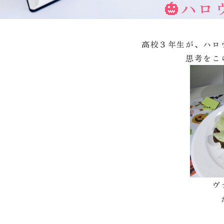
🎃ハロ
高校３年生が、ハロ
思考をこ
ヴ