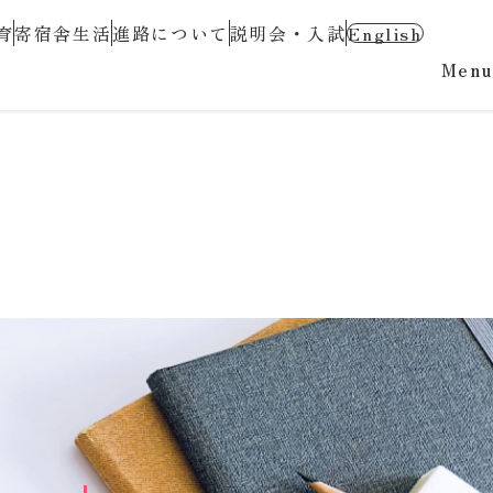
育
寄宿舎生活
進路について
説明会・入試
English
Menu