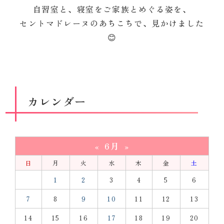
自習室と、寝室をご家族とめぐる姿を、
セントマドレーヌのあちこちで、見かけました
😊
カレンダー
6月
«
»
日
月
火
水
木
金
土
1
2
3
4
5
6
7
8
9
10
11
12
13
14
15
16
17
18
19
20