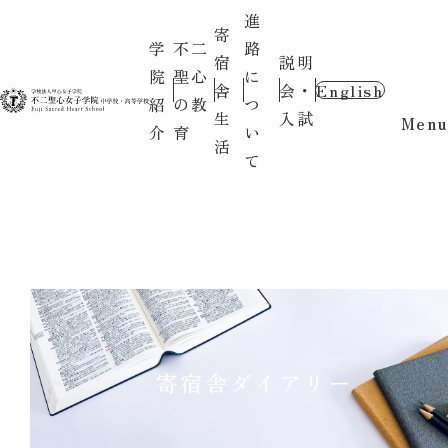
進
寄
学
不二
路
宿
説明
院
聖心
に
舎
会・
English
紹
の教
つ
生
入試
Menu
介
育
い
活
て
寄宿舎ダイアリー
2026.06.30