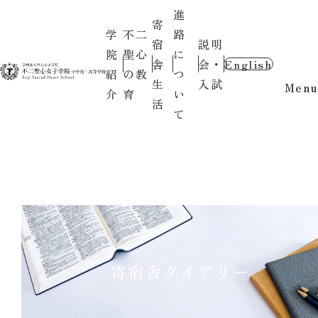
進
寄
学
不二
路
宿
説明
院
聖心
に
舎
会・
English
紹
の教
つ
生
入試
Menu
介
育
い
活
て
寄宿舎ダイアリー
2026.07.03