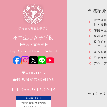
学院紹介
教育理念
針・校長
学校法人聖心女子学院
学院の歴
施設の紹
不二聖心女子学院
聖心グロ
中学校・高等学校
トワーク
Fuji Sacred Heart School
ユネスコ
生徒出身
安心・安
〒410-1126
静岡県裾野市桃園198
Tel.055-992-0213
サイトポリ