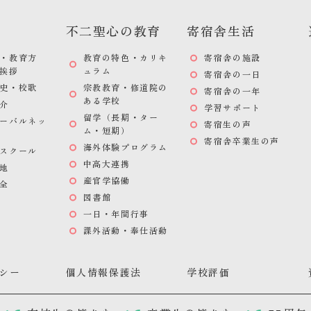
不二聖心の教育
寄宿舎生活
・教育方
教育の特色・カリキ
寄宿舎の施設
挨拶
ュラム
寄宿舎の一日
史・校歌
宗教教育・修道院の
寄宿舎の一年
ある学校
介
学習サポート
留学（長期・ター
ーバルネッ
寄宿生の声
ム・短期）
寄宿舎卒業生の声
海外体験プログラム
スクール
中高大連携
地
産官学協働
全
図書館
一日・年間行事
課外活動・奉仕活動
シー
個人情報保護法
学校評価