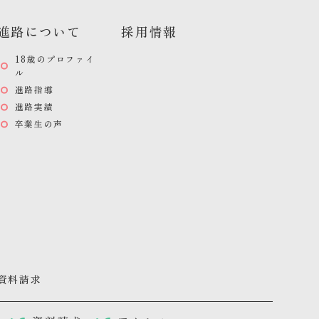
進路について
採用情報
18歳のプロファイ
ル
進路指導
進路実績
卒業生の声
資料請求