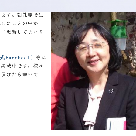
します。朝礼等で生
載したことの中か
々に更新してまいり
式Facebook）
等に
を掲載中です。様々
て頂けたら幸いで