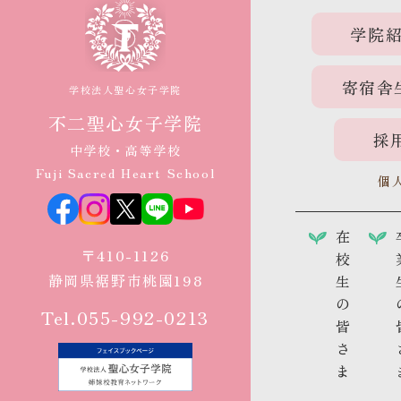
学院
寄宿舎
学校法人聖心女子学院
不二聖心女子学院
採
中学校・高等学校
Fuji Sacred Heart School
個
在
〒410-1126
校
静岡県裾野市桃園198
生
の
Tel.055-992-0213
皆
さ
ま