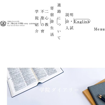
進
寄
学
不二
路
宿
説明
院
聖心
に
舎
会・
English
紹
の教
つ
生
入試
Menu
介
育
い
活
て
学院ダイアリー