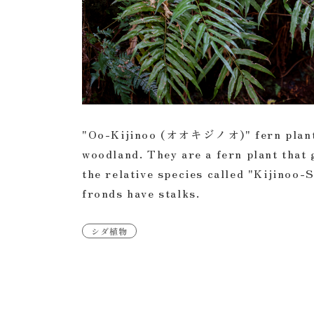
"Oo-Kijinoo (オオキジノオ)" fern plants 
woodland. They are a fern plant that 
the relative species called "Kijinoo-S
fronds have stalks.
シダ植物