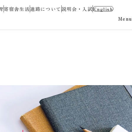
育
寄宿舎生活
進路について
説明会・入試
English
Menu