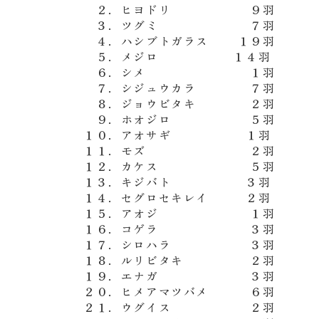
２．ヒヨドリ ９羽
３．ツグミ ７羽
４．ハシブトガラス １９羽
５．メジロ １４羽
６．シメ １羽
７．シジュウカラ ７羽
８．ジョウビタキ ２羽
９．ホオジロ ５羽
１０．アオサギ １羽
１１．モズ ２羽
１２．カケス ５羽
１３．キジバト ３羽
１４．セグロセキレイ ２羽
１５．アオジ １羽
１６．コゲラ ３羽
１７．シロハラ ３羽
１８．ルリビタキ ２羽
１９．エナガ ３羽
２０．ヒメアマツバメ ６羽
２１．ウグイス ２羽