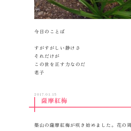
今日のことば
すがすがしい静けさ
それだけが
この世を正す力なのだ
老子
2017.01.15
薩摩紅梅
築山の薩摩紅梅が咲き始めました。花の