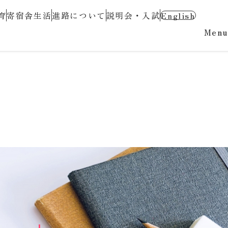
育
寄宿舎生活
進路について
説明会・入試
English
Menu