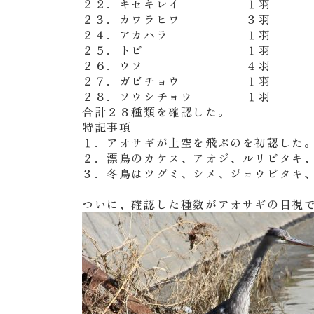
２２．キセキレイ １羽
２３．カワラヒワ ３羽
２４．アカハラ １羽
２５．トビ １羽
２６．ウソ ４羽
２７．ガビチョウ １羽
２８．ソウシチョウ １羽
合計２８種類を確認した。
特記事項
１．アオサギが上空を飛ぶのを初認した
２．漂鳥のカケス、アオジ、ルリビタキ
３．冬鳥はツグミ、シメ、ジョウビタキ
ついに、確認した種数がアオサギの目視で