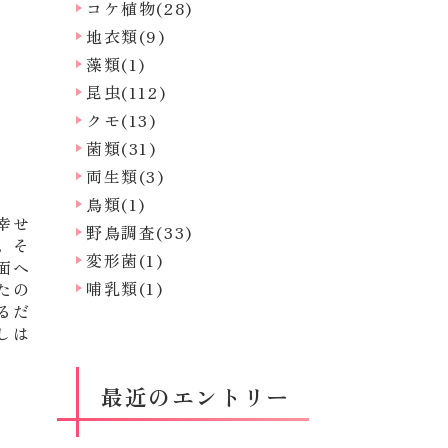
コケ植物(28)
地衣類(9)
藻類(1)
昆虫(112)
クモ(13)
菌類(31)
両生類(3)
鳥類(1)
幸せ
野鳥調査(33)
。そ
変形菌(1)
面へ
哺乳類(1)
たの
るだ
しは
最近のエントリー