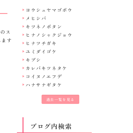
ヨウシュヤマゴボウ
メヒシバ
キツネノボタン
色のス
ヒナノシャクジョウ
れます
ヒナツチガキ
ユミダイゴケ
キブシ
カレバキツネタケ
コイヌノエフデ
ハナサナギタケ
過去一覧を見る
ブログ内検索