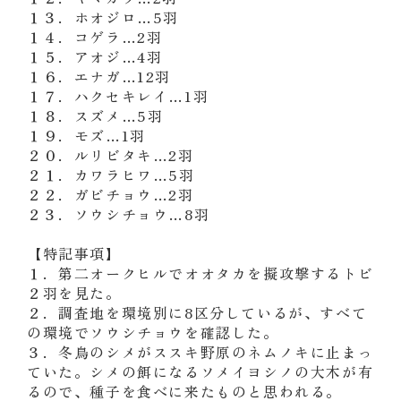
１３
．
ホオジロ
…
5
羽
１４
．
コゲラ
…
2
羽
１５
．
アオジ
…
4
羽
１６
．
エナガ
…
12
羽
１７
．
ハクセキレイ
…
1
羽
１８
．
スズメ
…
5
羽
１９
．
モズ
…
1
羽
２０
．
ルリビタキ
…
2
羽
２１
．
カワラヒワ
…
5
羽
２２
．
ガビチョウ
…
2
羽
２３
．
ソウシチョウ
…
8
羽
【特記事項】
１．第二オークヒルでオオタカを擬攻撃するトビ
２羽を見た。
２．調査地を環境別に8区分しているが、すべて
の環境でソウシチョウを確認した。
３．冬鳥のシメがススキ野原のネムノキに止まっ
ていた。シメの餌になるソメイヨシノの大木が有
るので、種子を食べに来たものと思われる。