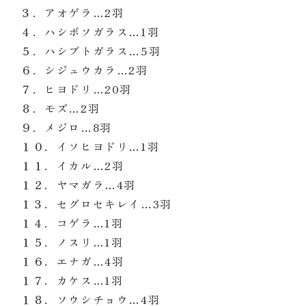
３．アオゲラ…2
羽
４．ハシボソガラス…1
羽
５．ハシブトガラス…5
羽
６．シジュウカラ…2
羽
７．ヒヨドリ…20
羽
８．モズ…2
羽
９．メジロ…8
羽
１０．イソヒヨドリ…1
羽
１１．イカル…2
羽
１２．ヤマガラ…4
羽
１３．セグロセキレイ…3
羽
１４．コゲラ…1
羽
１５．ノスリ…1
羽
１６．エナガ…4
羽
１７．カケス…1
羽
１８．ソウシチョウ…4
羽