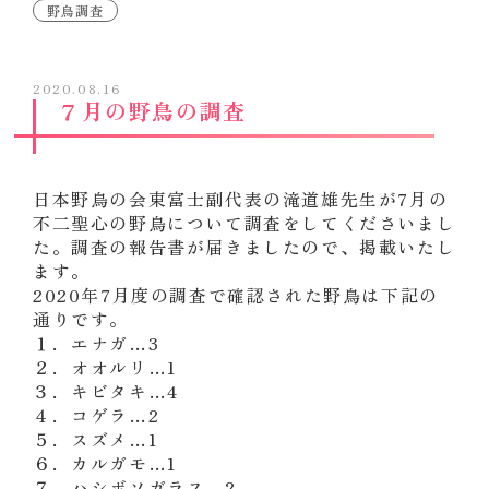
野鳥調査
2020.08.16
７月の野鳥の調査
日本野鳥の会東富士副代表の滝道雄先生が7月の
不二聖心の野鳥について調査をしてくださいまし
た。調査の報告書が届きましたので、掲載いたし
ます。
2020年7月度の調査で確認された野鳥は下記の
通りです。
１．エナガ…3
２．オオルリ…1
３．キビタキ…4
４．コゲラ…2
５．スズメ…1
６．カルガモ…1
７．ハシボソガラス…2