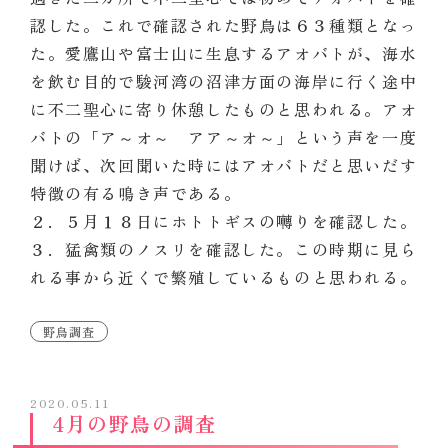
認した。これで確認された野鳥は６３種類となっ
た。愛鷹山や富士山に生息するアオバトが、海水
を飲む目的で駿河湾の沼津方面の海岸に行く途中
に不二聖心に寄り休憩したものと思われる。アオ
バトの「ア～オ～ アア～オ～」という声を一度
聞けば、次回聞いた時にはアオバトだと思いだす
特徴の有る鳴き声である。
２．５月１８日にホトトギスの囀りを確認した。
３．猛禽類のノスリを確認した。この時期に見ら
れる事から近くで繁殖しているものと思われる。
野鳥調査
2020.05.11
4月の野鳥の調査