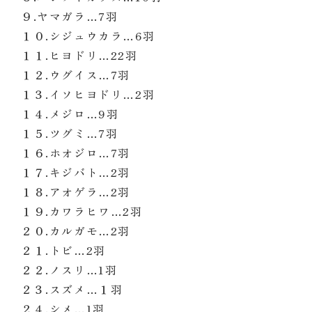
９.ヤマガラ…7
羽
１０.シジュウカラ…
6
羽
１１.ヒヨドリ…22
羽
１２.ウグイス…7
羽
１３.イソヒヨドリ…2
羽
１４.メジロ…9
羽
１５.ツグミ…7
羽
１６.ホオジロ…7
羽
１７.キジバト…2
羽
１８.アオゲラ…2
羽
１９.カワラヒワ…2
羽
２０.カルガモ…2
羽
２１.トビ…2
羽
２２.ノスリ…1
羽
２３.スズメ…１
羽
２４.シメ…1
羽