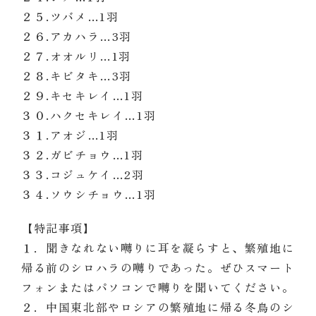
２５.ツバメ…1
羽
２６.アカハラ…3
羽
２７.オオルリ…1
羽
２８.キビタキ…3
羽
２９.キセキレイ…1
羽
３０.ハクセキレイ…1
羽
３１.アオジ…1
羽
３２.ガビチョウ…
1
羽
３３.コジュケイ…2
羽
３４.ソウシチョウ…1
羽
【特記事項】
１．聞きなれない囀りに耳を凝らすと、繁殖地に
帰る前のシロハラの囀りであった。ぜひスマート
フォンまたはパソコンで囀りを聞いてください。
２．中国東北部やロシアの繁殖地に帰る冬鳥のシ