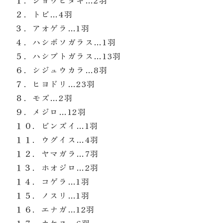
１．ジョウビタキ…2
羽
２．トビ
…
4
羽
３．アオゲラ
…
1
羽
４．ハシボソガラス
…
1
羽
５．ハシブトガラス
…
13
羽
６．シジュウカラ
…
8
羽
７．ヒヨドリ
…
23
羽
８．モズ
…
2
羽
９．メジロ
…
12
羽
１０．ビンズイ
…
1
羽
１１．ウグイス
…
4
羽
１２．ヤマガラ
…
7
羽
１３．ホオジロ
…
2
羽
１４．コゲラ
…
1
羽
１５．ノスリ
…
1
羽
１６．エナガ
…
12
羽