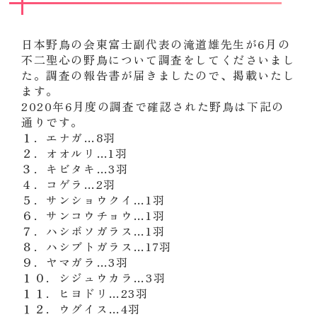
日本野鳥の会東富士副代表の滝道雄先生が6月の
不二聖心の野鳥について調査をしてくださいまし
た。調査の報告書が届きましたので、掲載いたし
ます。
2020年6月度の調査で確認された野鳥は下記の
通りです。
１．エナガ…8羽
２．オオルリ…1
羽
３．キビタキ
…
3
羽
４．コゲラ
…
2
羽
５．サンショウクイ
…
1
羽
６．サンコウチョウ
…
1
羽
７．ハシボソガラス
…
1
羽
８．ハシブトガラス
…
17
羽
９．ヤマガラ
…
3
羽
１０．シジュウカラ
…
3
羽
１１．ヒヨドリ
…
23
羽
１２．ウグイス
…
4
羽