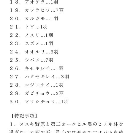
１８．アオゲラ
…
1
羽
１９．カワラヒワ
…
7
羽
２０．カルガモ
…
1
羽
２１．トビ
…
1
羽
２２．ノスリ
…
1
羽
２３．スズメ
…
1
羽
２４．オオルリ
…
3
羽
２５．ツバメ
…
7
羽
２６．キセキレイ
…
1
羽
２７．ハクセキレイ
…
3
羽
２８．コジュケイ
…
1
羽
２９．ガビチョウ
…
2
羽
３０．ソウシチョウ
…
1
羽
【特記事項】
１．ススキ野原と第二オークヒル奥のヒノキ林を
過ぎた二カ所で不二聖心では初めてアオバトを確