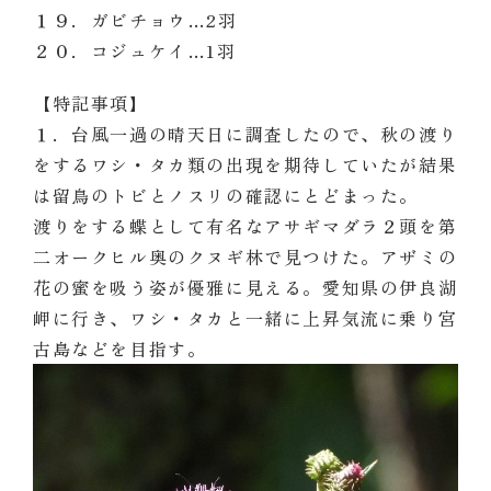
１９．ガビチョウ…2
羽
２０．コジュケイ…1
羽
【特記事項】
１．台風一過の晴天日に調査したので、秋の渡り
をするワシ・タカ類の出現を期待していたが結果
は留鳥のトビとノスリの確認にとどまった。
渡りをする蝶として有名なアサギマダラ２頭を第
二オークヒル奥のクヌギ林で見つけた。アザミの
花の蜜を吸う姿が優雅に見える。愛知県の伊良湖
岬に行き、ワシ・タカと一緒に上昇気流に乗り宮
古島などを目指す。