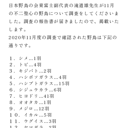
日本野鳥の会東富士副代表の滝道雄先生が11月
の不二聖心の野鳥について調査をしてくださいま
した。調査の報告書が届きましたので、掲載いた
します。
2020年11月度の調査で確認された野鳥は下記の
通りです。
１．シメ…1羽
２
．
トビ
…
4
羽
３
．
キジバト
…
2
羽
４
．
ハシボソガラス
…
4
羽
５
．
ハシブトガラス
…
15
羽
６
．
シジュウカラ
…
6
羽
７
．
ヒヨドリ
…
41
羽
８
．
オオタカ
…
1
羽
９
．
メジロ
…
12
羽
１０
．
イカル
…
5
羽
１１
．
ウグイス
…
3
羽
１２
．
ヤマガラ
…
2
羽