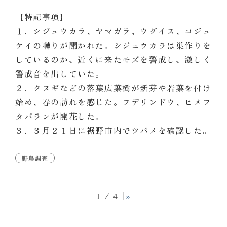
【特記事項】
１．シジュウカラ、ヤマガラ、ウグイス、コジュ
ケイの囀りが聞かれた。シジュウカラは巣作りを
しているのか、近くに来たモズを警戒し、激しく
警戒音を出していた。
２．クヌギなどの落葉広葉樹が新芽や若葉を付け
始め、春の訪れを感じた。フデリンドウ、ヒメフ
タバランが開花した。
３．３月２１日に裾野市内でツバメを確認した。
野鳥調査
1 / 4
»