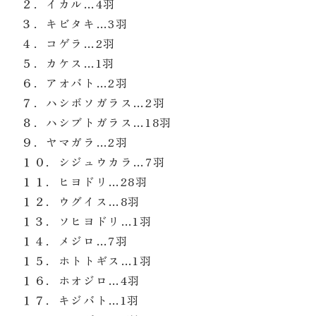
２
．
イカル
…
4
羽
３
．
キビタキ
…
3
羽
４．コゲラ
…
2
羽
５．カケス
…
1
羽
６．アオバト
…
2
羽
７．ハシボソガラス
…
2
羽
８．ハシブトガラス
…
18
羽
９．ヤマガラ
…
2
羽
１０．シジュウカラ
…
7
羽
１１．ヒヨドリ
…
28
羽
１２．ウグイス
…
8
羽
１３．ソヒヨドリ
…
1
羽
１４．メジロ
…
7
羽
１５．ホトトギス
…
1
羽
１６．ホオジロ
…
4
羽
１７．キジバト
…
1
羽