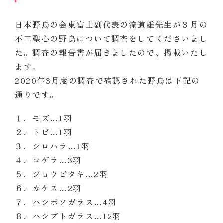
日本野鳥の会東富士副代表の滝道雄先生が３月の
不二聖心の野鳥について調査をしてくださいまし
た。調査の報告書が届きましたので、掲載いたし
ます。
2020年3月度の調査で確認された野鳥は下記の
通りです。
１．モズ…1羽
２．トビ…1
羽
３．シロハラ…1
羽
４．コゲラ…3
羽
５．ジョウビタキ…2
羽
６．カケス…2
羽
７．ハシボソガラス…4
羽
８．ハシブトガラス…12
羽