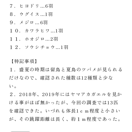
７．ヒヨドリ…6羽
８．ウグイス…1羽
９．メジロ…6羽
１０．カワラヒワ…1羽
１１．ホオジロ…2羽
１２．ソウシチョウ…1羽
【特記事項】
１．盛夏の時期は留鳥と夏鳥のツバメが見られる
だけなので、確認された種数は12種類と少な
い。
２．2018年、2019年にはヤマアカガエルを見か
ける事がほぼ無かったが、今回の調査では13匹
を確認できた。いづれも体長1ｃｍ程度と小さい
が、その跳躍距離は長く、約１ｍ程度であった。