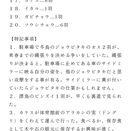
１７．カケス
…
6
羽
１８．イカル
…
1
羽
１９．ガビチョウ
…
1
羽
２０．ソウシチョウ
…
6
羽
【特記事項】
１．駐車場で冬鳥のジョウビタキのオス２羽が、
来春までの縄張りを決める争いをしていた。縄張
りが決まると、駐車場に止めてある車のサイドミ
ラーに映る自分の姿を、他のジョウビタキだと思
い攻撃をする事が有る。サイドミラーに糞が付い
ていたらジョウビタキの仕業かもしれません。
２．漂鳥のビンズイ１羽が、早くも裏道で見られ
た。
３．カケスが体育館前のアラカシの実（ドング
リ）をくわえて運んで行った。食べるか、保存食
として木や石の根元に保存するか興味が湧く。