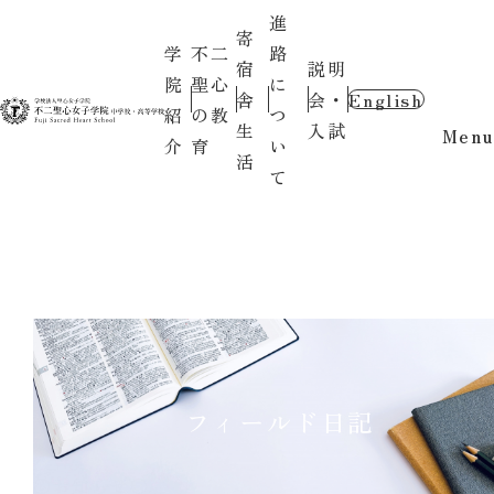
進
寄
学
不二
路
宿
説明
院
聖心
に
舎
会・
English
紹
の教
つ
生
入試
Menu
介
育
い
活
て
フィールド日記
〇お知らせ〇