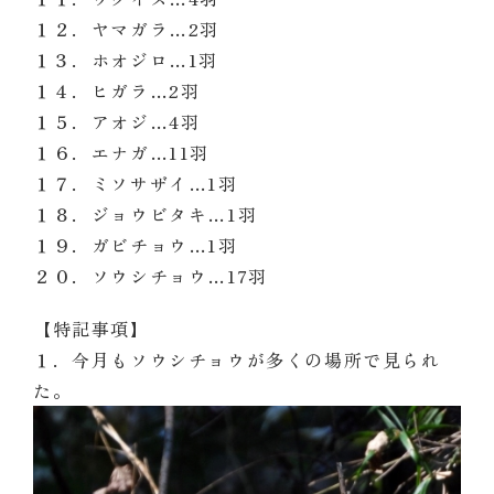
１２．ヤマガラ…2羽
１３．ホオジロ…1羽
１４．ヒガラ…2羽
１５．アオジ…4羽
１６．エナガ…11羽
１７．ミソサザイ…1羽
１８．ジョウビタキ…1羽
１９．ガビチョウ…1羽
２０．ソウシチョウ…17羽
【特記事項】
１．今月もソウシチョウが多くの場所で見られ
た。