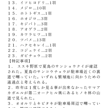
１３．イソヒヨドリ
…
1
羽
１４．メジロ
…
10
羽
１５．ホトトギス
…
1
羽
１６．ホオジロ
…
3
羽
１７．キジバト
…
3
羽
１８．アオゲラ
…
2
羽
１９．カワラヒワ
…
1
羽
２０．ツバメ
…
13
羽
２１．ハクセキレイ
…
1
羽
２２．コジュケイ
…
2
羽
２３．ガビチョウ
…
2
羽
【特記事項】
１． ススキ野原で夏鳥のサンショウクイが確認
された。夏鳥のサンコウチョウが駐車場近くの裏
道で囀っていた。いずれも繁殖地に向かうための
通過点と考えられる。
２．昨年は１度しか見る事が出来なかったヤマア
カガエルが第二オークヒル奥にあるヒノキ林の山
道で見られた。
３．オオルリとキビタキが駐車場周辺で囀ってい