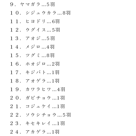
９．ヤマガラ…5
羽
１０．シジュウカラ…8
羽
１１．ヒヨドリ…6
羽
１２．ウグイス…5
羽
１３．アオジ…5
羽
１４．メジロ…4
羽
１５．ツグミ…8
羽
１６．ホオジロ…2
羽
１７．キジバト…1
羽
１８．アオゲラ…1
羽
１９．カワラヒワ…4
羽
２０．ガビチョウ…1
羽
２１．コジュケイ…1
羽
２２．ソウシチョウ…5
羽
２３．キセキレイ…1羽
２４．アカゲラ…1羽