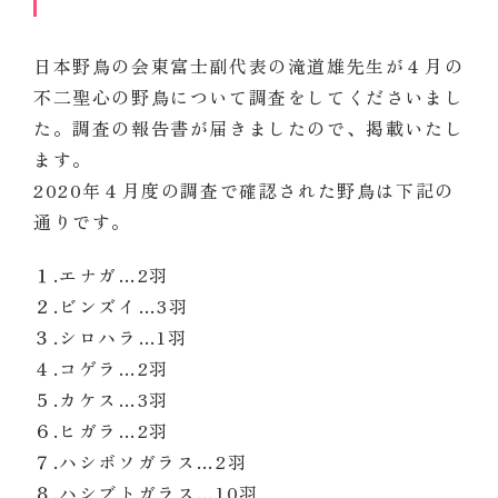
日本野鳥の会東富士副代表の滝道雄先生が４月の
不二聖心の野鳥について調査をしてくださいまし
た。調査の報告書が届きましたので、掲載いたし
ます。
2020年４月度の調査で確認された野鳥は下記の
通りです。
１.エナガ…2羽
２.ビンズイ…3羽
３.シロハラ…1
羽
４.コゲラ…2
羽
５.カケス…3
羽
６.ヒガラ…2
羽
７.ハシボソガラス…2
羽
８.ハシブトガラス…10
羽