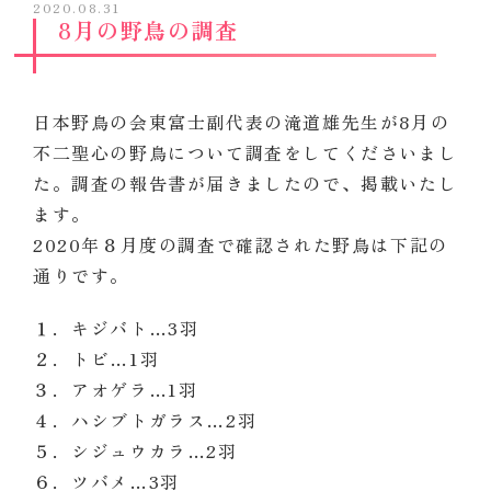
2020.08.31
8月の野鳥の調査
日本野鳥の会東富士副代表の滝道雄先生が8月の
不二聖心の野鳥について調査をしてくださいまし
た。調査の報告書が届きましたので、掲載いたし
ます。
2020年８月度の調査で確認された野鳥は下記の
通りです。
１．キジバト…3羽
２．トビ…1羽
３．アオゲラ…1羽
４．ハシブトガラス…2羽
５．シジュウカラ…2羽
６．ツバメ…3羽