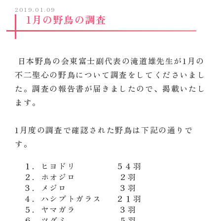
2019.01.09
1月の野鳥の調査
日本野鳥の会東富士副代表の滝道雄先生が1月の
不二聖心の野鳥について調査をしてくださいまし
た。調査の報告書が届きましたので、掲載いたし
ます。
1月度の調査で確認された野鳥は下記の通りで
す。
１．ヒヨドリ ５４羽
２．ホオジロ ２羽
３．メジロ ３羽
４．ハシブトガラス ２１羽
５．ヤマガラ ３羽
６．ツグミ ５羽