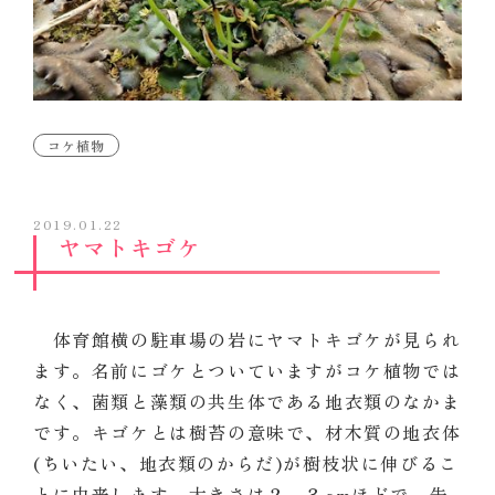
コケ植物
2019.01.22
ヤマトキゴケ
体育館横の駐車場の岩にヤマトキゴケが見られ
ます。名前にゴケとついていますがコケ植物では
なく、菌類と藻類の共生体である地衣類のなかま
です。キゴケとは樹苔の意味で、
材木質の
地衣体
(ちいたい、地衣類のからだ)が
樹枝状に伸びるこ
とに由来します。大きさは２～３cmほどで、先