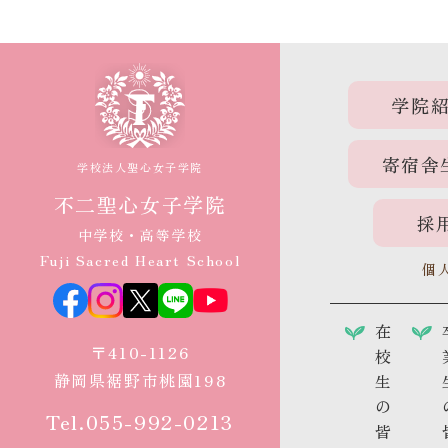
学院
寄宿舎
学校法人聖心女子学院
不二聖心女子学院
採
中学校・高等学校
Fuji Sacred Heart School
個
在
〒410-1126
校
静岡県裾野市桃園198
生
の
Tel.055-992-0213
皆