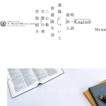
進
寄
学
不二
路
宿
説明
院
聖心
に
舎
会・
English
紹
の教
つ
生
入試
Menu
介
育
い
活
て
フィールド日記
〇お知らせ〇