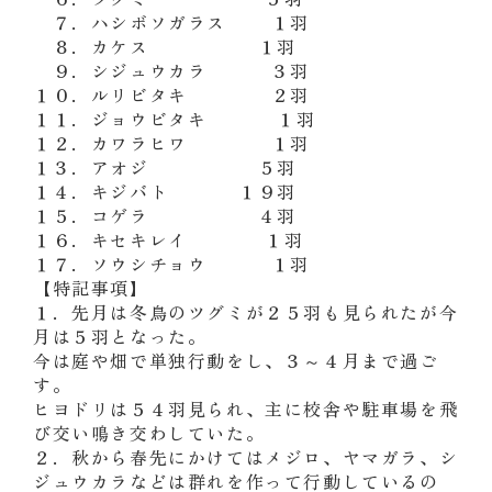
７．ハシボソガラス １羽
８．カケス １羽
９．シジュウカラ ３羽
１０．ルリビタキ ２羽
１１．ジョウビタキ １羽
１２．カワラヒワ １羽
１３．アオジ ５羽
１４．キジバト １９羽
１５．コゲラ ４羽
１６．キセキレイ １羽
１７．ソウシチョウ １羽
【特記事項】
１．先月は冬鳥のツグミが２５羽も見られたが今
月は５羽となった。
今は庭や畑で単独行動をし、３～４月まで過ご
す。
ヒヨドリは５４羽見られ、主に校舎や駐車場を飛
び交い鳴き交わしていた。
２．秋から春先にかけてはメジロ、ヤマガラ、シ
ジュウカラなどは群れを作って行動しているの