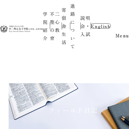
進
寄
学
不二
路
宿
説明
院
聖心
に
舎
会・
English
紹
の教
つ
生
入試
Menu
介
育
い
活
て
フィールド日記
〇お知らせ〇