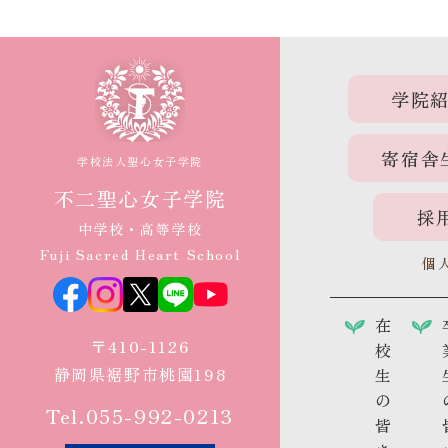
学院
寄宿舎
学校法人聖心女子学院
不二聖心女子学院
採
中学校・高等学校
Fuji Sacred Heart School
個
在
〒410-1126
校
静岡県裾野市桃園198
生
の
Tel.055-992-0213
皆