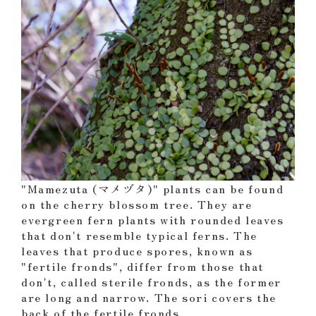
"Mamezuta (マメヅタ)" plants can be found
on the cherry blossom tree. They are
evergreen fern plants with rounded leaves
that don't resemble typical ferns. The
leaves that produce spores, known as
"fertile fronds", differ from those that
don't, called sterile fronds, as the former
are long and narrow. The sori covers the
back of the fertile fronds.