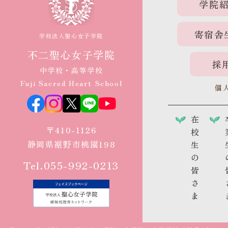
学院
寄宿舎
学校法人聖心女子学院
不二聖心女子学院
採
中学校・高等学校
Fuji Sacred Heart School
個
在
〒410-1126
校
静岡県裾野市桃園198
生
の
Tel.055-992-0213
皆
さ
ま