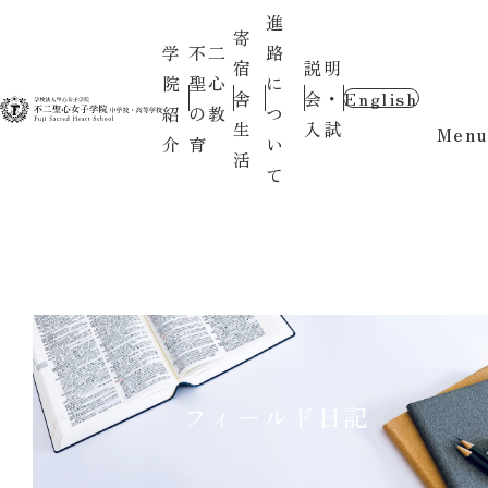
進
寄
学
不二
路
宿
説明
院
聖心
に
舎
会・
English
紹
の教
つ
生
入試
Menu
介
育
い
活
て
フィールド日記
〇お知らせ〇