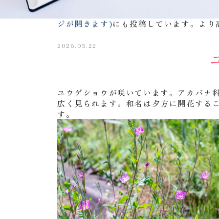
同じ内容を
インスタグラム「不二聖心女
ジが開きます)
にも投稿しています。より
2026.05.22
ユウゲショウが咲いています。アカバナ
広く見られます。和名は夕方に開花する
す。