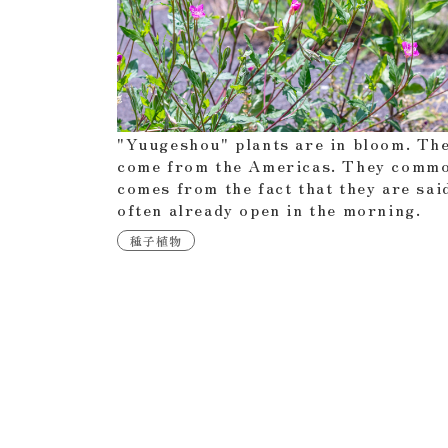
"Yuugeshou" plants are in bloom. The
come from the Americas. They commo
comes from the fact that they are said
often already open in the morning.
種子植物