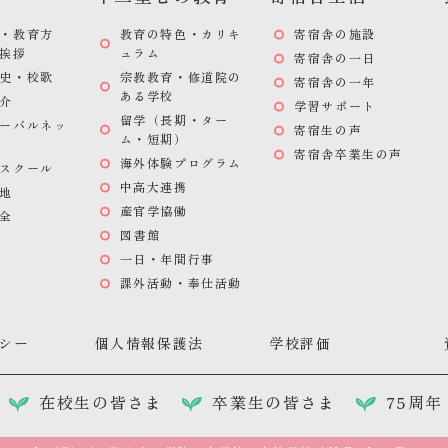
・教育方
教育の特色・カリキ
寄宿舎の施設
挨拶
ュラム
寄宿舎の一日
史・校歌
宗教教育・修道院の
寄宿舎の一年
ある学校
介
学習サポート
留学（長期・ター
ーバルネッ
寄宿生の声
ム・短期）
寄宿舎卒業生の声
海外体験プログラム
スクール
中高大連携
地
産官学協働
全
図書館
一日・年間行事
課外活動・奉仕活動
シー
個人情報保護法
学校評価
在校生の皆さま
卒業生の皆さま
75周年