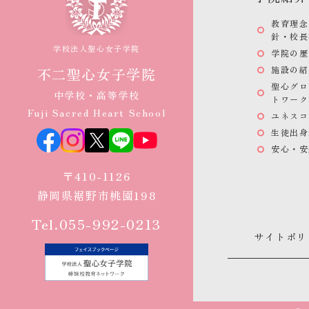
教育理念
針・校長
学校法人聖心女子学院
学院の歴
施設の紹
不二聖心女子学院
聖心グロ
中学校・高等学校
トワーク
Fuji Sacred Heart School
ユネスコ
生徒出身
安心・安
〒410-1126
静岡県裾野市桃園198
Tel.055-992-0213
サイトポリ