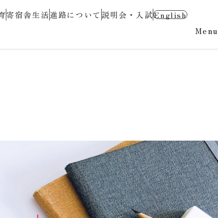
育
寄宿舎生活
進路について
説明会・入試
English
Menu