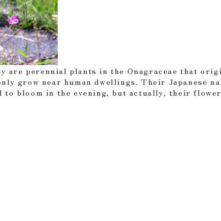
y are perennial plants in the Onagraceae that orig
nly grow near human dwellings. Their Japanese n
 to bloom in the evening, but actually, their flowe