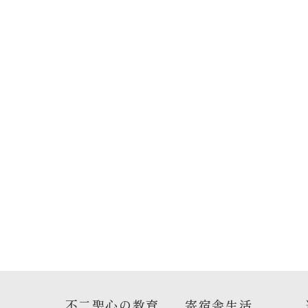
不二聖心の教育
寄宿舎生活