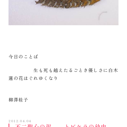
今日のことば
生も死も越えたるごとき優しさに白木
蓮の花ほぐれゆくなり
柳澤桂子
2012.04.04
不二聖心の沢 トビケラの幼虫