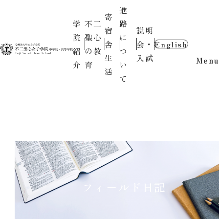
進
寄
学
不二
路
宿
説明
院
聖心
に
舎
会・
English
紹
の教
つ
生
入試
Menu
介
育
い
活
て
フィールド日記
〇お知らせ〇